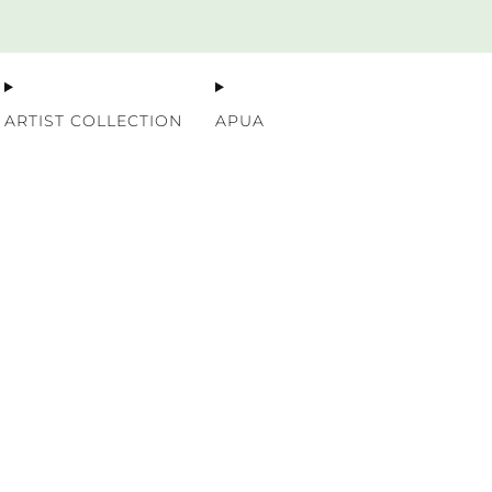
Premium Nordic Wood Prints
ARTIST COLLECTION
APUA